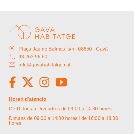
home_pin
Plaça Jaume Balmes, s/n - 08850 - Gavà
call
93 263 96 60
mail
info@gavahabitatge.cat
Horari d’atenció
De Dilluns a Divendres de 09:00 a 14:30 hores
Dimarts de 09:00 a 14:30 hores i de 16:00 a 18:30
hores