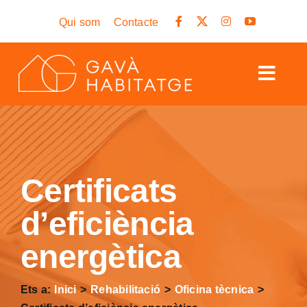
Skip
Qui som
Contacte
to
content
Togg
Navig
Inici
Habitatge a Gavà
Certificats
Lloguer i ajuts
d’eficiència
Rehabilitació
energètica
Cerca
…
Ets a:
Inici
Rehabilitació
Oficina tècnica
Cita prèvia