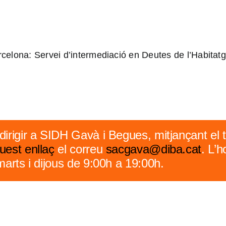
arcelona:
Servei d’intermediació en Deutes de l’Habitatg
dirigir a SIDH Gavà i Begues, mitjançant el 
uest enllaç
el correu
sacgava@diba.cat
. L’h
marts i dijous de 9:00h a 19:00h.