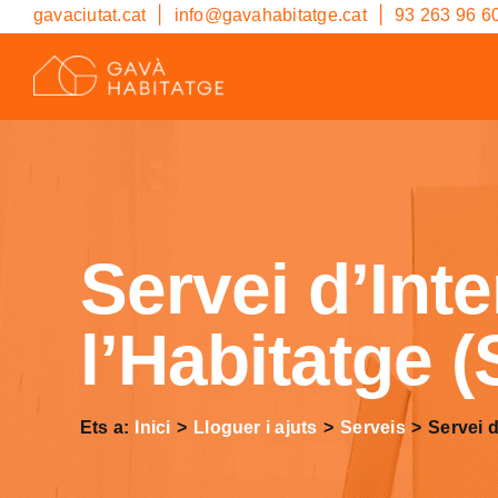
Skip
|
|
gavaciutat.cat
info@gavahabitatge.cat
93 263 96 6
to
content
Inici
Habitatge a Gavà
Lloguer i ajuts
Servei d’Int
Rehabilitació
Cerca
l’Habitatge 
…
Cita prèvia
Ets a:
Inici
Lloguer i ajuts
Serveis
Servei 
Cat