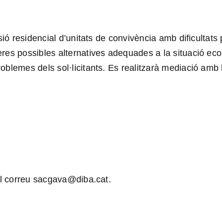
lusió residencial d’unitats de convivència amb dificultat
ceres possibles alternatives adequades a la situació ec
roblemes dels sol·licitants. Es realitzarà mediació amb 
al correu
sacgava@diba.cat
.