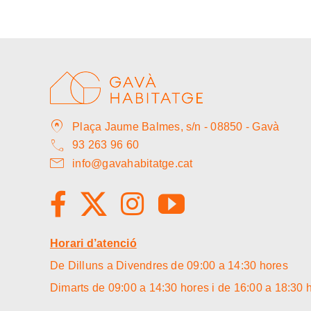
home_pin
Plaça Jaume Balmes, s/n - 08850 - Gavà
call
93 263 96 60
mail
info@gavahabitatge.cat
Horari d’atenció
De Dilluns a Divendres de 09:00 a 14:30 hores
Dimarts de 09:00 a 14:30 hores i de 16:00 a 18:30 