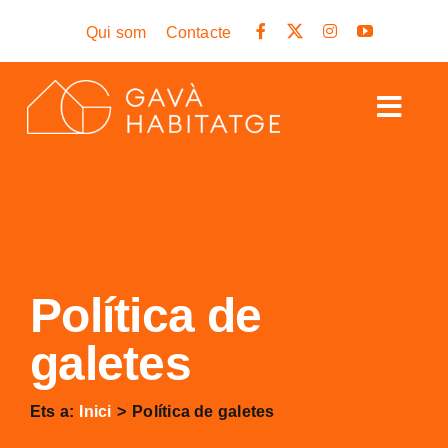
Skip
Qui som
Contacte
to
content
Togg
Navig
Inici
Habitatge a Gavà
Lloguer i ajuts
Política de
Rehabilitació
galetes
Cerca
…
Ets a:
Inici
Política de galetes
Cita prèvia