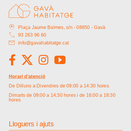
home_pin
Plaça Jaume Balmes, s/n - 08850 - Gavà
call
93 263 96 60
mail
info@gavahabitatge.cat
Horari d’atenció
De Dilluns a Divendres de 09:00 a 14:30 hores
Dimarts de 09:00 a 14:30 hores i de 16:00 a 18:30
hores
Lloguers i ajuts