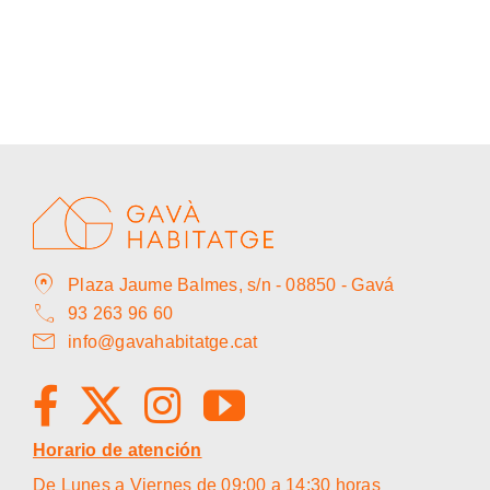
home_pin
Plaza Jaume Balmes, s/n - 08850 - Gavá
call
93 263 96 60
mail
info@gavahabitatge.cat
Horario de atención
De Lunes a Viernes de 09:00 a 14:30 horas