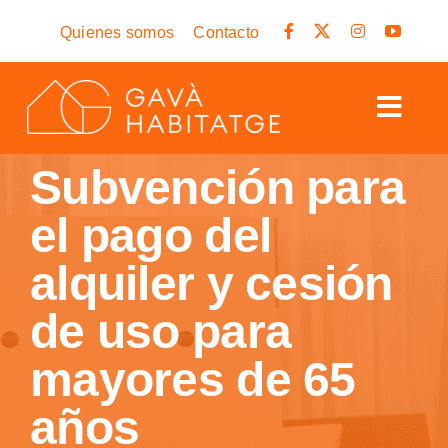
Skip
Quienes somos
Contacto
to
content
Togg
Navig
Subvención para
Inicio
el pago del
Vivienda en Gavá
Alquiler y ayudas
alquiler y cesión
Rehabilitación
de uso para
Search
mayores de 65
for:
años
Cita previa